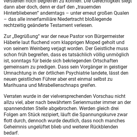
verstehen noch begreifen zu können. Die Gerechtigkeit siegt
dann aber doch, denn er darf den „trauernden
Hinterbliebenen“ anderntags – unter erneut großen Qualen
– das alle innerfamiliäre Niedertracht bloßlegende
rechtzeitig geänderte Testament verlesen.
Zur „Begrüßung“ war der neue Pastor von Bürgermeister
Häberle laut fluchend vom klapprigen Moped geholt und
von seinem Weinberg verjagt worden. Der Geistliche muss
schon früh begreifen, dass es tatsächlich völlig unmöglich
ist, sonntags für beide sich bekriegenden Ortschaften
gemeinsam zu predigen. Dass sein Vorgänger in geistiger
Umnachtung in der örtlichen Psychiatrie landete, lässt den
neuen geistlichen Führer aber erst einmal selbst zu
Marihuana und Mirabellenschnaps greifen.
Verraten wurde in der vielversprechenden Vorschau nicht
allzu viel, aber nach bewährtem Serienmuster immer an der
spannendsten Stelle abgebrochen. Werden gleich drei
Folgen am Stück rezipiert, läuft die Spannungskurve zwar
flott durch, dennoch wurde deutlich, dass noch manches
Geheimnis ungelüftet blieb und weiterer Rückblenden
bedarf.