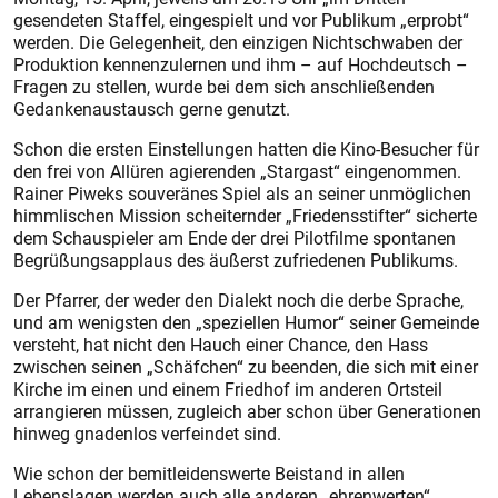
gesendeten Staffel, eingespielt und vor Publikum „erprobt“
werden. Die Gelegenheit, den einzigen Nichtschwaben der
Produktion kennenzulernen und ihm – auf Hochdeutsch –
Fragen zu stellen, wurde bei dem sich anschließenden
Gedankenaustausch gerne genutzt.
Schon die ersten Einstellungen hatten die Kino-Besucher für
den frei von Allüren agierenden „Stargast“ eingenommen.
Rainer Piweks souveränes Spiel als an seiner unmöglichen
himmlischen Mission scheiternder „Friedensstifter“ sicherte
dem Schauspieler am Ende der drei Pilotfilme spontanen
Begrüßungsapplaus des äußerst zufriedenen Publikums.
Der Pfarrer, der weder den Dialekt noch die derbe Sprache,
und am wenigsten den „speziellen Humor“ seiner Gemeinde
versteht, hat nicht den Hauch einer Chance, den Hass
zwischen seinen „Schäfchen“ zu beenden, die sich mit einer
Kirche im einen und einem Friedhof im anderen Ortsteil
arrangieren müssen, zugleich aber schon über Generationen
hinweg gnadenlos verfeindet sind.
Wie schon der bemitleidenswerte Beistand in allen
Lebenslagen werden auch alle anderen „ehrenwerten“