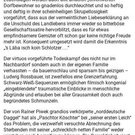
Dorfbewohner so gnadenlos durchleuchtet und so heftig
und deftig in ihrer scheinheiligen Skrupellosigkeit
vorgeführt, dass aus der vermeintlichen Liebeserklärung an
die Unschuld des Landlebens immer wieder so bitterböse
Gesellschaftssatire hervorblitzt, dass es für etwas
empfindsamere Gemüter oft schon gar keine richtige Freude
mehr ist. Konsequent umgesetzt wird damit die Erkenntnis
„‘s Läba isch koin Schlotzer . . .“
Der virtuos vorgeführte Todeskampf des nicht nur im
Nachbardorf sondern auch in der eigenen Familie
verhassten – da bauernschlau und sparsam bis geizigen –
Ludwig Rossbauer, ist zweifellos eine Grenzerfahrung.
Schwarz-Weiß-Sequenzen ermöglichen filmisch kongenial
„eingeblendete“ traumatische Einblicke in menschliche
Abgründe und erlauben bei aller Grausamkeit doch auch
begründetes Schmunzeln.
Der von Rainer Piwek grandios verkörperte „norddeutsche
Daggel“ hat als „Paschtor Köschter“ bei „seiner ersten Leich“
das Problem, die verzweifelt versuchte Abrechnung des
Sterbenden mit seiner „schrecklich netten Familie“ weder