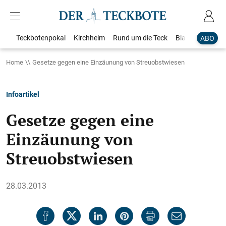
Teckbotenpokal
Kirchheim
Rund um die Teck
Blaulicht
Loka
ABO
Home
Gesetze gegen eine Einzäunung von Streuobstwiesen
Infoartikel
Gesetze gegen eine
Einzäunung von
Streuobstwiesen
28.03.2013