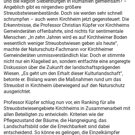
und die Region Siebenbürgen in Rumänien gemeinsam? –
Angeblich gibt es nirgendwo größere
Streuobstwiesenbestände. Doch sie werden sehr schnell
schrumpfen – auch wenn Kirchheim jetzt gegensteuert. Die
Erkenntnisse, die Professor Christian Küpfer vor Kirchheims
Gemeinderäten offenbahrte, sind nichts für sentimentale
Menschen: „In zehn Jahren wird es auf Kirchheimer Boden
wesentlich weniger Streuobstwiesen geben als heute“,
machte der Naturschutz-Fachmann vor Kirchheimer
Gemeinderäten unmissverständlich klar. Doch er stimmte
nicht nur ein Klagelied an, sondern entfachte eine angeregte
Diskussion über die Zukunft der landschaftsprägenden
Wiesen. „Es geht um den Erhalt dieser Kulturlandschaft“,
betonte er. Bislang waren die Maßnahmen rund um das
Streuobst in Kirchheim überwiegend auf den Naturschutz
ausgerichtet.
Professor Küpfer schlug nun vor, ein Ranking für alle
Streuobstwiesengebiete Kirchheims in Zusammenarbeit mit
allen Beteiligten zu entwickeln. Kriterien wie der
Pflegezustand der Bäume, die Hangneigung, das
Landschaftsbild oder die Erreichbarkeit sind dabei
entscheidend. So könne es gelingen, die Einzelkämpfer