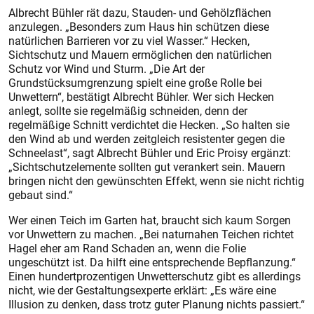
Albrecht Bühler rät dazu, Stauden- und Gehölzflächen
anzulegen. „Besonders zum Haus hin schützen diese
natürlichen Bar­rieren vor zu viel Wasser.“ Hecken,
Sichtschutz und Mauern ermöglichen den natürlichen
Schutz vor Wind und Sturm. „Die Art der
Grundstücksumgrenzung spielt eine große Rolle bei
Unwettern“, bestätigt Albrecht Bühler. Wer sich Hecken
anlegt, sollte sie regelmäßig schneiden, denn der
regelmäßige Schnitt verdichtet die Hecken. „So halten sie
den Wind ab und werden zeitgleich resistenter gegen die
Schneelast“, sagt Albrecht Bühler und Eric Proisy ergänzt:
„Sichtschutzelemente sollten gut verankert sein. Mauern
bringen nicht den gewünschten Effekt, wenn sie nicht richtig
gebaut sind.“
Wer einen Teich im Garten hat, braucht sich kaum Sorgen
vor Unwettern zu machen. „Bei naturnahen Teichen richtet
Hagel eher am Rand Schaden an, wenn die Folie
ungeschützt ist. Da hilft eine entsprechende Bepflanzung.“
Einen hundertprozentigen Unwetterschutz gibt es allerdings
nicht, wie der Gestaltungsexperte erklärt: „Es wäre eine
Illusion zu denken, dass trotz guter Planung nichts passiert.“