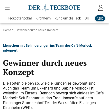
Teckbotenpokal
Kirchheim
Rund um die Teck
Blaulicht
Loka
ABO
Home
Gewinner durch neues Konzept
Menschen mit Behinderungen ins Team des Café Morlock
integriert
Gewinner durch neues
Konzept
Die Torten bleiben so, wie die Kunden es gewohnt sind.
Auch das Team um Ekkehard und Sabine Morlock ist
weiterhin im Einsatz. Dennoch bewegt sich einiges im Café
Morlock: Seit Februar ist das Traditionscafé auf dem
Plochinger Stumpenhof Teil der Werkstätten ­Esslingen–
Kirchheim (WEK).