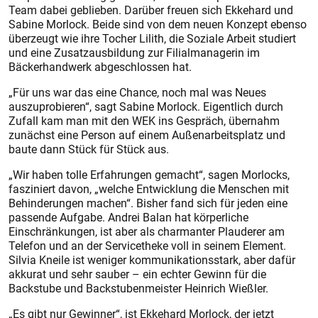
Team dabei geblieben. Da­rüber freuen sich Ekkehard und
Sabine Morlock. Beide sind von dem neuen Konzept ebenso
überzeugt wie ihre Tocher Lilith, die Soziale Arbeit studiert
und eine Zusatzausbildung zur Filialmanagerin im
Bäckerhandwerk abgeschlossen hat.
„Für uns war das eine Chance, noch mal was Neues
auszuprobieren“, sagt Sabine Morlock. Eigentlich durch
Zufall kam man mit den WEK ins Gespräch, übernahm
zunächst eine Person auf einem Außenarbeitsplatz und
baute dann Stück für Stück aus.
„Wir haben tolle Erfahrungen gemacht“, sagen Morlocks,
fasziniert davon, „welche Entwicklung die Menschen mit
Behinderungen machen“. Bisher fand sich für jeden eine
passende Aufgabe. Andrei Balan hat körperliche
Einschränkungen, ist aber als charmanter Plauderer am
Telefon und an der Servicetheke voll in seinem Element.
Silvia Kneile ist weniger kommunikationsstark, aber dafür
akkurat und sehr sauber – ein echter Gewinn für die
Backstube und Backstubenmeister Heinrich Wießler.
„Es gibt nur Gewinner“, ist Ekkehard Morlock, der jetzt