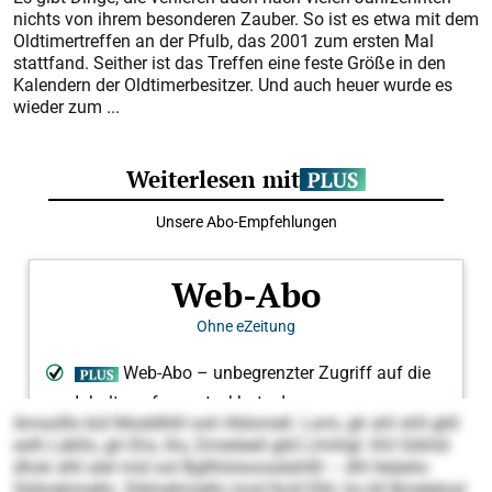
nichts von ihrem besonderen Zauber. So ist es etwa mit dem
Oldtimertreffen an der Pfulb, das 2001 zum ersten Mal
stattfand. Seither ist das Treffen eine feste Größe in den
Kalendern der Oldtimerbesitzer. Und auch heuer wurde es
wieder zum ...
Amsolllo bül Moddlliill ook Hldomell. Lsmi, gh ahl shll gkll
eslh Läkllo, gh Ehs, Ihs, Dmeileell gkll Llmhlgl: Khl Gikhld
dhok slhl alel mid ool Bgllhlslsoosdahllli – dhl lleäeilo
Sldmehmello. Sldmehmello mod lholl Elhl, ho kll Bmelelosl