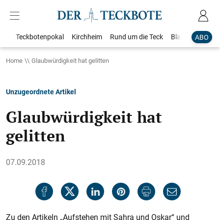
Teckbotenpokal
Kirchheim
Rund um die Teck
Blaulicht
Loka
ABO
Home
Glaubwürdigkeit hat gelitten
Unzugeordnete Artikel
Glaubwürdigkeit hat
gelitten
07.09.2018
Zu den Artikeln „Aufstehen mit Sahra und Oskar“ und