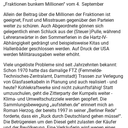
„Fraktionen bunkern Millionen“ vom 4. September
Allein der Beitrag über die Millionen der Fraktionen ist
geeignet, Frust und Misstrauen gegenüber den Parteien
weiter zu schüren. Auch Abgeordnete gönnen sich
gelegentlich einen Schluck aus der (Steuer-)Pulle, während
Lehreranwärter in den Sommerferien in die Hartz-IV-
Abhängigkeit gedrängt und beispielsweise Kitas und
Hallenbäder geschlossen werden. Auf Druck der USA
werden Militärausgaben weiter erhöht.
Viele ungelöste Probleme sind seit Jahrzehnten bekannt:
Schon 1970 hatte das damalige FTZ (Fernmelde-
Technisches-Zentralamt, Darmstadt) Trassen zur Verlegung
von Glasfaserkabeln in Planung und auch realisiert - und
heute? Kohlekraftwerke sind nicht zukunftsfähig! Statt
umzuschulen, geht die Zitterparty der Kumpels weiter -
Klima- und Umweltschutzziele werden geopfert. Die
Sammlungsbewegung „aufstehen.de“ erinnert mich an
Roman Herzog, der bereits 1997 in seiner „Berliner Rede“
forderte, dass ein „Ruck durch Deutschland gehen müsse!“.
Die Betrügereien um den Diesel geht zulasten der Käufer
und der Bevölkerung. Eine Verkäuferin wird wegen eines