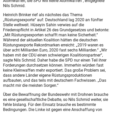
Atomwaffen, die SPD will keine Atomwaffen“, entgegnete
Nils Schmid.
Heinrich Brinker rief als nächs­tes das Thema
„Rüstungsexporte“ auf: Deutschland lag 2020 an fünfter
Stelle weltweit. Hüseyin Sahin verwies auf die
Friedenspflicht in Artikel 26 des Grundgesetzes und betonte:
„Mit Rüstungsexporten schafft man keine Sicherheit.“
Während der aktuellen Koalition hätten die deutschen
Rüstungsexporte Rekordmarken erreicht: „2019 waren es
über acht Milliarden Euro, 2020 fast sechs Milliarden.“ „Wir
haben mit der CDU einen schwierigen Koalitionspartner“,
sagte Nils Schmid. Daher habe die SPD nur einen Teil ihrer
Forderungen durchsetzen können. Immerhin würden fast
keine Kleinwaffen mehr exportiert. Das große Problem sei,
dass andere Länder eigene Rüstungsproduktionen
aufbauten, und das teils mit deutschem Fachwissen. „Das
macht mir die meisten Sorgen.“
Über die Bewaffnung der Bundeswehr mit Drohnen brauche
es eine gesellschaftliche Debatte, so Nils Schmid weiter, sie
fehle bislang. Für den Einsatz brauche es bestimmte
Bedingungen. Die Linke ist gegen eine Anschaffung von