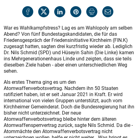
War es Wahlkampfstress? Lag es am Wahlopoly am selben
Abend? Von fünf Bundestagskandidaten, die für das
Friedensgespräch der Friedens­initiative Kirchheim (FIN.K)
zugesagt hatten, sagten drei kurzfristig wieder ab. Lediglich
Dr. Nils Schmid (SPD) und Hüseyin Sahin (Die Linke) kamen
ins Mehrgenerationenhaus Linde und zeigten, dass sie teils
dieselben Ziele haben - aber einen unterschiedlichen Weg
sehen.
Als erstes Thema ging es um den
Atomwaffenverbotsvertrag. Nachdem ihn 50 Staaten
ratifiziert haben, ist er seit Januar 2021 in Kraft. Er wird
international von vielen Gruppen unterstützt, auch vom
Kirchheimer Gemeinderat. Doch die Bundesregierung hat ihn
bisher nicht unterzeichnet. Der neue
Atomwaffenverbotsvertrag bleibe hinter dem älteren
Atomwaffensperrvertrag zurück, sagte Nils Schmid. Da die ­
Atommächte den Atomwaffenverbotsvertrag nicht
unterzeichnen wollen, helfe er nicht weiter. „Was bringt es