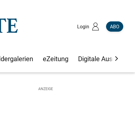
Login
ABO
ldergalerien
eZeitung
Digitale Ausgaben