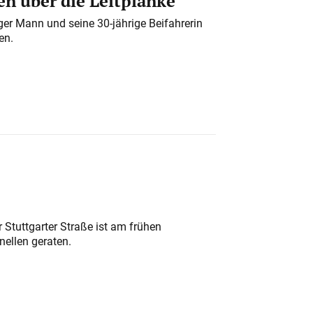
n über die Leitplanke
iger Mann und seine 30-jährige Beifahrerin
en.
 Stuttgarter Straße ist am frühen
nellen geraten.