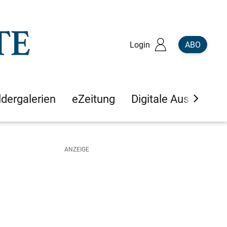
Login
ABO
ldergalerien
eZeitung
Digitale Ausgaben