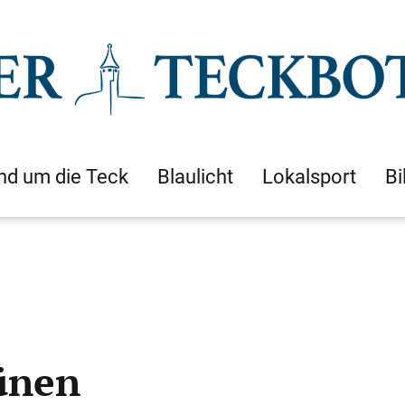
nd um die Teck
Blaulicht
Lokalsport
Bi
ünen