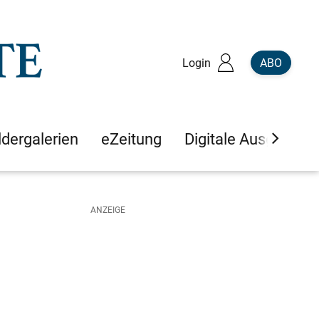
Login
ABO
ldergalerien
eZeitung
Digitale Ausgaben