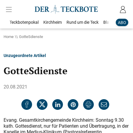
Teckbotenpokal
Kirchheim
Rund um die Teck
Blaulicht
Loka
ABO
Home
GotteSdienste
Unzugeordnete Artikel
GotteSdienste
20.08.2021
Evang. Gesamtkirchengemeinde Kirchheim: Sonntag 9.30
kath. Gottesdienst, nur für Patienten und Übertragung, in der
Kapelle im Medius-Klinikum (Pastoralreferentin