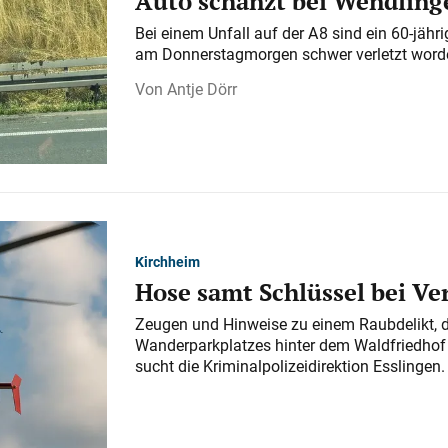
Auto schanzt bei Wendlinge
Bei einem Unfall auf der A 8 sind ein 60-jähr
am Donnerstagmorgen schwer verletzt word
Antje Dörr
Kirchheim
Hose samt Schlüssel bei V
Zeugen und Hinweise zu einem Raubdelikt, 
Wanderparkplatzes hinter dem Waldfriedhof a
sucht die Kriminalpolizeidirektion Esslingen.