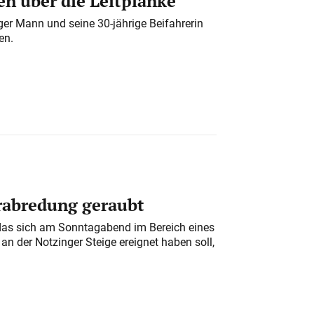
n über die Leitplanke
iger Mann und seine 30-jährige Beifahrerin
en.
erabredung geraubt
das sich am Sonntagabend im Bereich eines
n der Notzinger Steige ereignet haben soll,