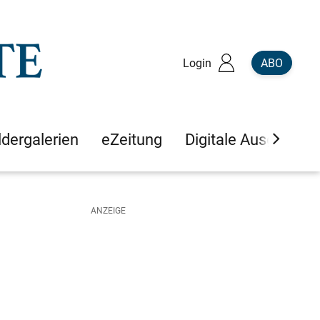
Login
ABO
ldergalerien
eZeitung
Digitale Ausgaben