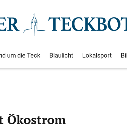
nd um die Teck
Blaulicht
Lokalsport
Bi
zt Ökostrom