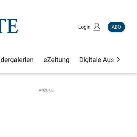
Login
ABO
ldergalerien
eZeitung
Digitale Ausgaben