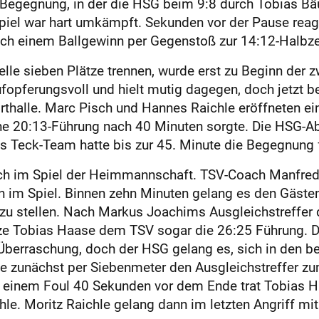
 Begegnung, in der die HSG beim 9:8 durch Tobias B
iel war hart umkämpft. Sekunden vor der Pause reagie
ch einem Ballgewinn per Gegenstoß zur 14:12-Halbzei
le sieben Plätze trennen, wurde erst zu Beginn der zw
ufopferungsvoll und hielt mutig dagegen, doch jetzt 
rthalle. Marc Pisch und Hannes Raichle eröffneten ei
e 20:13-Führung nach 40 Minuten sorgte. Die HSG-Abw
 Teck-Team hatte bis zur 45. Minute die Begegnung f
ruch im Spiel der Heimmannschaft. TSV-Coach Manfred
 im Spiel. Binnen zehn Minuten gelang es den Gästen
 zu stellen. Nach Markus Joachims Ausgleichstreffer 
e Tobias Haase dem TSV sogar die 26:25 Führung. Die
Überraschung, doch der HSG gelang es, sich in den 
te zunächst per Siebenmeter den Ausgleichstreffer z
h einem Foul 40 Sekunden vor dem Ende trat Tobias 
le. Moritz Raichle gelang dann im letzten Angriff mit