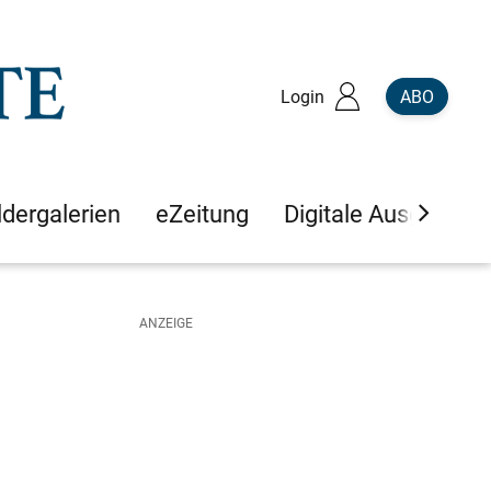
Login
ABO
ldergalerien
eZeitung
Digitale Ausgaben