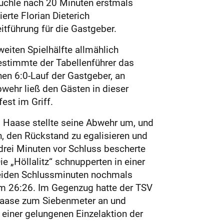
äuchle nach 20 Minuten erstmals
rte Florian Dieterich
tführung für die Gastgeber.
eiten Spielhälfte allmählich
bestimmte der Tabellenführer das
nen 6:0-Lauf der Gastgeber, an
ehr ließ den Gästen in dieser
est im Griff.
 Haase stellte seine Abwehr um, und
, den Rückstand zu egalisieren und
drei Minuten vor Schluss bescherte
 „Höllalitz“ schnupperten in einer
beiden Schlussminuten nochmals
um 26:26. Im Gegenzug hatte der TSV
Haase zum Siebenmeter an und
 einer gelungenen Einzelaktion der