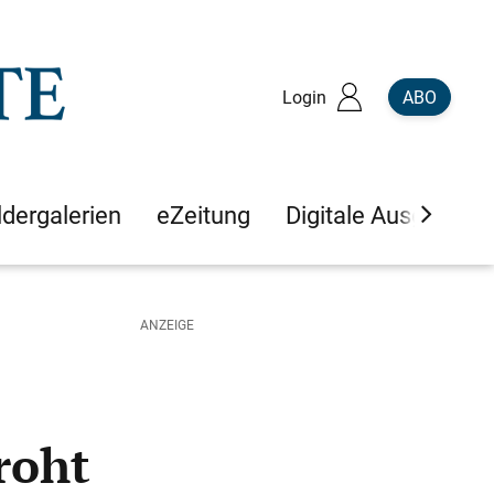
Login
ABO
ldergalerien
eZeitung
Digitale Ausgaben
roht