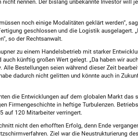
n nicht nennen. Der bislang unbekannte Investor will
 müssen noch einige Modalitäten geklärt werden“, sag
ertigung geschlossen und die Logistik ausgelagert. „Di
n“, so der Rechtsanwalt.
aupner zu einem Handelsbetrieb mit starker Entwick
rd auch künftig großen Wert gelegt. „Da haben wir auc
y. Alle Bestellungen seien während dieser Zeit bearbe
e dadurch nicht gelitten und könnte auch in Zukunft 
chten die Entwicklungen auf dem globalen Markt das
rigen Firmengeschichte in heftige Turbulenzen. Betri
 auf 120 Mitarbeiter verringert.
Schnitt nicht den erhofften Erfolg, denn Ende vergang
tzschirmverfahren. Ziel war die Neustrukturierung d