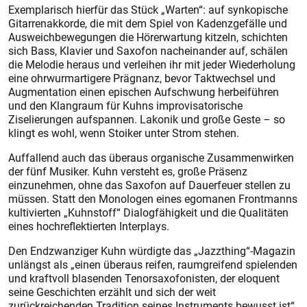
Exemplarisch hierfür das Stück „Warten“: auf synkopische
Gitarrenakkorde, die mit dem Spiel von Kadenzgefälle und
Ausweichbewegungen die Hörerwartung kitzeln, schichten
sich Bass, Klavier und Saxofon nacheinander auf, schälen
die Melodie heraus und verleihen ihr mit jeder Wiederholung
eine ohrwurmartigere Prägnanz, bevor Taktwechsel und
Augmentation einen epischen Aufschwung herbeiführen
und den Klang­raum für Kuhns improvisatorische
Ziselierungen aufspannen. Lakonik und große Geste – so
klingt es wohl, wenn Stoiker unter Strom stehen.
Auffallend auch das überaus organische Zusammenwirken
der fünf Musiker. Kuhn versteht es, große Präsenz
einzunehmen, ohne das Saxofon auf Dauerfeuer stellen zu
müssen. Statt den Monologen eines egomanen Frontmanns
kultivierten „Kuhnstoff“ Dialogfähigkeit und die Qualitäten
eines hochreflektierten Interplays.
Den Endzwanziger Kuhn würdigte das „Jazzthing“-Magazin
unlängst als „einen überaus reifen, raumgreifend spielenden
und kraftvoll blasenden Tenorsaxofonisten, der eloquent
seine Geschichten erzählt und sich der weit
zurückreichenden Tradition seines Instruments bewusst ist“.