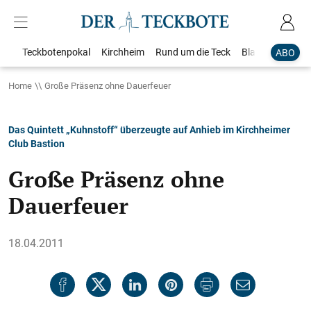
Teckbotenpokal
Kirchheim
Rund um die Teck
Blaulicht
Loka
ABO
Home
Große Präsenz ohne Dauerfeuer
Das Quintett „Kuhnstoff“ überzeugte auf Anhieb im Kirchheimer
Club Bastion
Große Präsenz ohne
Dauerfeuer
18.04.2011