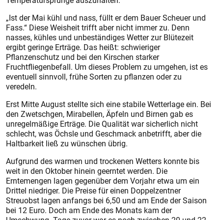
Temperatursprünge auszuhalten.
„Ist der Mai kühl und nass, füllt er dem Bauer Scheuer und
Fass.“ Diese Weisheit trifft aber nicht immer zu. Denn
nasses, kühles und unbeständiges Wetter zur Blütezeit
ergibt geringe Erträge. Das heißt: schwieriger
Pflanzenschutz und bei den Kirschen starker
Fruchtfliegenbefall. Um dieses Problem zu umgehen, ist es
eventuell sinnvoll, frühe Sorten zu pflanzen oder zu
veredeln.
Erst Mitte August stellte sich eine stabile Wetterlage ein. Bei
den Zwetschgen, Mirabellen, Äpfeln und Birnen gab es
unregelmäßige Erträge. Die Qualität war sicherlich nicht
schlecht, was Öchsle und Geschmack anbetrifft, aber die
Haltbarkeit ließ zu wünschen übrig.
Aufgrund des warmen und trockenen Wetters konnte bis
weit in den Oktober hinein geerntet werden. Die
Erntemengen lagen gegenüber dem Vorjahr etwa um ein
Drittel niedriger. Die Preise für einen Doppelzentner
Streuobst lagen anfangs bei 6,50 und am Ende der Saison
bei 12 Euro. Doch am Ende des Monats kam der