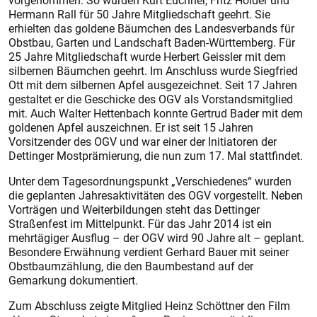
vorgenommen. So wurden Kurt Euchner, Fritz Holder und
Hermann Rall für 50 Jahre Mitgliedschaft geehrt. Sie
erhielten das goldene Bäumchen des Landesverbands für
Obstbau, Garten und Landschaft Baden-Württemberg. Für
25 Jahre Mitgliedschaft wurde Herbert Geissler mit dem
silbernen Bäumchen geehrt. Im Anschluss wurde Siegfried
Ott mit dem silbernen Apfel ausgezeichnet. Seit 17 Jahren
gestaltet er die Geschicke des OGV als Vorstandsmitglied
mit. Auch Walter Hettenbach konnte Gertrud Bader mit dem
goldenen Apfel auszeichnen. Er ist seit 15 Jahren
Vorsitzender des OGV und war einer der Initiatoren der
Dettinger Mostprämierung, die nun zum 17. Mal stattfindet.
Unter dem Tagesordnungspunkt „Verschiedenes“ wurden
die geplanten Jahresaktivitäten des OGV vorgestellt. Neben
Vorträgen und Weiterbildungen steht das Dettinger
Straßenfest im Mittelpunkt. Für das Jahr 2014 ist ein
mehrtägiger Ausflug – der OGV wird 90 Jahre alt – geplant.
Besondere Erwähnung verdient Gerhard Bauer mit seiner
Obstbaumzählung, die den Baumbestand auf der
Gemarkung dokumentiert.
Zum Abschluss zeigte Mitglied Heinz Schöttner den Film