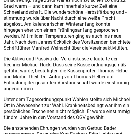
Umschwung. Tage zuvor war es noch zwischen 20 und 22
Grad warm – und dann kam innerhalb kurzer Zeit eine
Schneelandschaft. Die wunderschöne Herbstfärbung und -
stimmung wurde über Nacht durch eine weiße Pracht
abgelöst. Am kalendarischen Winteranfang konnte
hingegen eher von einem Frühlingsanfang gesprochen
werden. Mit milden Temperaturen ging es auch ins neue
Jahr. Nach dem Jahresrückblick des Vorsitzenden berichtete
Schriftführer Manfred Weinacht über die Vereinsaktivitäten.
Die Aktiva und Passiva der Vereinskasse erläuterte der
Rechner Michael Hack. Dass seine Kasse ordnungsgemäß
geführt wurde, bestätigten die Kassenprüfer Thomas Helber
und Martin Theil. Der Antrag von Thomas Helber auf
Entlastung der gesamten Vorstandschaft wurde einstimmig
angenommen.
Unter dem Tagesordnungspunkt Wahlen stellte sich Michael
Ott in Abwesenheit zur Wahl. Krankheitsbedingt war ihm ein
persönliches Erscheinen nicht möglich. Er wurde einstimmig
für drei Jahre in den Vorstand des OGV gewählt.
Die anstehenden Ehrungen wurden von Gertrud Bader