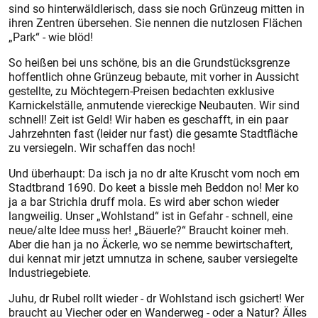
sind so hinterwäldlerisch, dass sie noch Grünzeug mitten in
ihren Zentren übersehen. Sie nennen die nutzlosen Flächen
„Park“ - wie blöd!
So heißen bei uns schöne, bis an die Grundstücksgrenze
hoffentlich ohne Grünzeug bebaute, mit vorher in Aussicht
gestellte, zu Möchtegern-Preisen bedachten exklusive
Karnickelställe, anmutende viereckige Neubauten. Wir sind
schnell! Zeit ist Geld! Wir haben es geschafft, in ein paar
Jahrzehnten fast (leider nur fast) die gesamte Stadtfläche
zu versiegeln. Wir schaffen das noch!
Und überhaupt: Da isch ja no dr alte Kruscht vom noch em
Stadtbrand 1690. Do keet a bissle meh Beddon no! Mer ko
ja a bar Strichla druff mola. Es wird aber schon wieder
langweilig. Unser „Wohlstand“ ist in Gefahr - schnell, eine
neue/alte Idee muss her! „Bäuerle?“ Braucht koiner meh.
Aber die han ja no Äckerle, wo se nemme bewirtschaftert,
dui kennat mir jetzt umnutza in schene, sauber versiegelte
Industriegebiete.
Juhu, dr Rubel rollt wieder - dr Wohlstand isch gsichert! Wer
braucht au Viecher oder en Wanderweg - oder a Natur? Älles