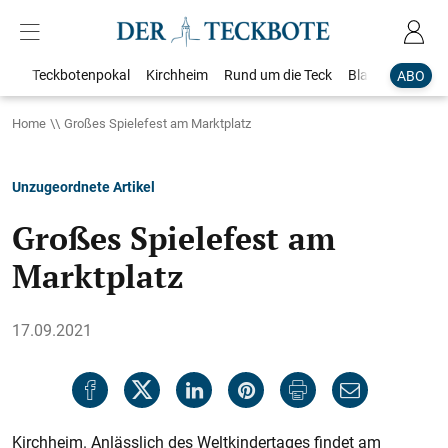
Teckbotenpokal
Kirchheim
Rund um die Teck
Blaulicht
Loka
ABO
Home
Großes Spielefest am Marktplatz
Unzugeordnete Artikel
Großes Spielefest am
Marktplatz
17.09.2021
Kirchheim. Anlässlich des Weltkindertages findet am