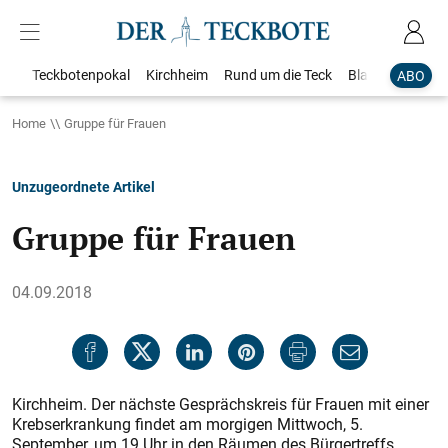
Teckbotenpokal
Kirchheim
Rund um die Teck
Blaulicht
Loka
ABO
Home
Gruppe für Frauen
Unzugeordnete Artikel
Gruppe für Frauen
04.09.2018
Kirchheim. Der nächste Gesprächskreis für Frauen mit einer
Krebserkrankung findet am morgigen Mittwoch, 5.
September, um 19 Uhr in den Räumen des Bürgertreffs,