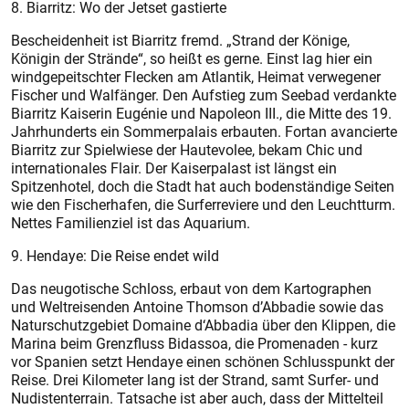
8. Biarritz: Wo der Jetset ­gastierte
Bescheidenheit ist Biarritz fremd. „Strand der Könige,
Königin der Strände“, so heißt es gerne. Einst lag hier ein
windgepeitschter Flecken am Atlantik, Heimat verwegener
Fischer und Walfänger. Den Aufstieg zum Seebad verdankte
Biarritz Kaiserin Eugénie und Napoleon III., die Mitte des 19.
Jahrhunderts ein Sommerpalais erbauten. Fortan avancierte
Biarritz zur Spielwiese der Hautevolee, bekam Chic und
internationales Flair. Der Kaiserpalast ist längst ein
Spitzenhotel, doch die Stadt hat auch bodenständige Seiten
wie den Fischerhafen, die Surferreviere und den Leuchtturm.
Nettes Familienziel ist das Aquarium.
9. Hendaye: Die Reise endet wild
Das neugotische Schloss, ­erbaut von dem Kartographen
und Weltreisenden Antoine Thomson d’Abbadie sowie das
Naturschutzgebiet Domaine d‘Abbadia über den Klippen, die
Marina beim Grenzfluss Bidassoa, die Promenaden - kurz
vor Spanien setzt Hendaye einen schönen Schlusspunkt der
Reise. Drei Kilometer lang ist der Strand, samt Surfer- und
Nudistenterrain. Tatsache ist aber auch, dass der Mittelteil