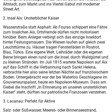
Altstadt, zum Markt und ins Viertel Gabut mit moderner
Street Art.
2. Insel Aix: Unsterblicher Kaiser
Wasserstraße statt Asphalt: Ab Fouras schippert eine Fähre
zum Inselchen Aix, Ortsfremde dürfen nicht motorisiert
hinüber. Beim Anleger verbirgt sich das einzige Inseldorf
hinter Festungsmauern. Die Wiesen laufen auf gleich zwei
Leuchttürme zu. Häuser tragen Fensterläden in Rostrot,
Blau, Türkis. Eine eigene Welt. Leihräder oder die eigenen
Beine bringen einen rund um die Insel, durch Waldgürtel und
zu kleinen Stränden. Im Juli 1815 wartete Napoleon auf Aix
auf das Schiff in die Verbannung nach Sankt Helena,
verbrachte hier also seine letzten Nächte auf französischem
Boden. Untergebracht war der bei Waterloo Geschlagene im
Gouverneurspalast, heute ein Napoleon-Museum. Dass am
Giebel die Inschrift „In Erinnerung an unseren unsterblichen
Kaiser“ steht, dürften nur patriotische Franzosen verstehen.
3. Lacanau: Perfekt für Aktive
Salz- oder Süßwasser, Meeres- oder Binnenseestrand,