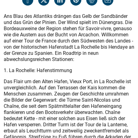
Ans Blau des Atlantiks drängen das Gelb der Sandbänder
und das Grün der Pinien. Der Wind spielt im Dünengras. Die
Bordeauxweine der Region stehen für Savoir-vivre, genauso
wie die Austern aus der Bucht von Arcachon. Willkommen
auf einer Tour de France durch den Südwesten des Landes -
von der historischen Hafenstadt La Rochelle bis Hendaye an
der Grenze zu Spanien. Ein Roadtrip in neun
abwechslungsreichen Stationen:
1. La Rochelle: ­Hafenstimmung
Das Flair um den Alten Hafen, Vieux Port, in La Rochelle ist
unvergleichlich. Auf den Terrassen der Kais kommen die
Menschen zusammen. Zeugen der Geschichte umrahmen
die Bilder der Gegenwart: die Türme Saint-Nicolas und
Chaîne, die seit dem Spätmittelalter den Hafeneingang
flankieren und den Bootsverkehr überwachten. Chaîne
bedeutet Kette - mit einer solchen aus Eisen ließ sich der
Hafen versperren. Dritter Turm ist der Tour de la Lanterne,
erbaut als Leuchtturm und zeitweilig zweckentfremdet als
Gefängnis. Streifzüge zu Fuß führen durch die Arkaden der