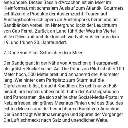
eine andere. Dieses Bassin d‘Arcachon ist ein Meer im
Kleinformat, mit schmalem Auslauf zum Atlantik. Gourmets
schätzen die Produkte der Austernzucht. Touren auf
Ausflugsbooten schippern an Austernparks heran und an
Sandbänken vorbei. Im Hintergrund lockt der Leuchtturm
von Cap Ferret. Zurück an Land führt der Weg ins Viertel
Ville d‘Hiver mit architektonisch wertvollen Villen aus dem
19. und frühen 20. Jahrhundert.
7. Düne von Pilat: Selfie über dem Meer
Der Sandgigant in der Nähe von Arcachon gilt europaweit
als größter Buckel seiner Art. Die Düne von Pilat ist über 100
Meter hoch, 500 Meter breit und annähernd drei Kilometer
lang. Wer hinter dem Parkplatz zum Sturm auf die
Gipfelzonen bläst, braucht Kondition. Es geht nur zu Fuß
hinauf, am besten unbeschuht. Lohn der Aufstiegsmühen
sind Panoramen, die sich zahlreicher Social-Media-Posts im
Netz erfreuen: ein grünes Meer aus Pinien und das Blau des
echten Meeres und der benachbarten Bucht von Arcachon.
Der Sand trägt Windmaserungen und Spuren der Vorgänger.
Die Luft schmeckt nach Salz und unendlicher Weite.