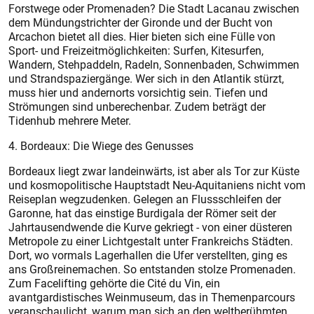
Forstwege oder Promenaden? Die Stadt Lacanau zwischen
dem Mündungstrichter der Gironde und der Bucht von
Arcachon bietet all dies. Hier bieten sich eine Fülle von
Sport- und Freizeitmöglichkeiten: Surfen, Kitesurfen,
Wandern, Stehpaddeln, Radeln, Sonnenbaden, Schwimmen
und Strandspaziergänge. Wer sich in den Atlantik stürzt,
muss hier und andernorts vorsichtig sein. Tiefen und
Strömungen sind unberechenbar. Zudem beträgt der
Tidenhub mehrere Meter.
4. Bordeaux: Die Wiege des ­Genusses
Bordeaux liegt zwar landeinwärts, ist aber als Tor zur Küste
und kosmopolitische Hauptstadt Neu-Aquitaniens nicht vom
Reiseplan wegzudenken. Gelegen an Flussschleifen der
Garonne, hat das einstige Burdigala der Römer seit der
Jahrtausendwende die Kurve gekriegt - von einer düsteren
Metropole zu einer Lichtgestalt unter Frankreichs Städten.
Dort, wo vormals Lagerhallen die Ufer verstellten, ging es
ans Großreinemachen. So entstanden stolze Promenaden.
Zum Facelifting gehörte die Cité du Vin, ein
avantgardistisches Weinmuseum, das in Themenparcours
veranschaulicht, warum man sich an den weltberühmten