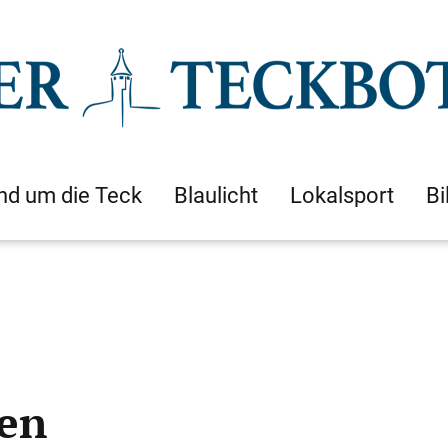
nd um die Teck
Blaulicht
Lokalsport
Bi
den