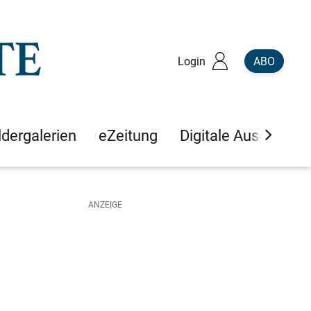
Login
ABO
ldergalerien
eZeitung
Digitale Ausgaben