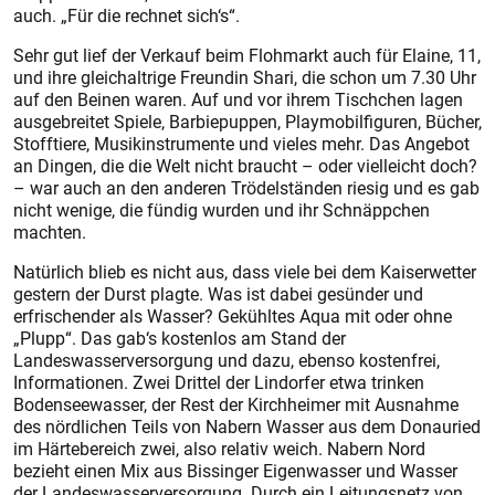
auch. „Für die rechnet sich‘s“.
Sehr gut lief der Verkauf beim Flohmarkt auch für Elaine, 11,
und ihre gleichaltrige Freundin Shari, die schon um 7.30 Uhr
auf den Beinen waren. Auf und vor ihrem Tischchen lagen
ausgebreitet Spiele, Barbiepuppen, Playmobilfiguren, Bücher,
Stofftiere, Musikinstrumente und vieles mehr. Das Angebot
an Dingen, die die Welt nicht braucht – oder vielleicht doch?
– war auch an den anderen Trödelständen riesig und es gab
nicht wenige, die fündig wurden und ihr Schnäppchen
machten.
Natürlich blieb es nicht aus, dass viele bei dem Kaiserwetter
gestern der Durst plagte. Was ist dabei gesünder und
erfrischender als Wasser? Gekühltes Aqua mit oder ohne
„Plupp“. Das gab‘s kostenlos am Stand der
Landeswasserversorgung und dazu, ebenso kostenfrei,
Informationen. Zwei Drittel der Lindorfer etwa trinken
Bodenseewasser, der Rest der Kirchheimer mit Ausnahme
des nördlichen Teils von Nabern Wasser aus dem Donauried
im Härtebereich zwei, also relativ weich. Nabern Nord
bezieht einen Mix aus Bissinger Eigenwasser und Wasser
der Landeswasserversorgung. Durch ein Leitungsnetz von