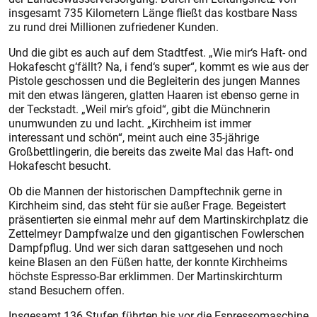
insgesamt 735 Kilometern Länge fließt das kostbare Nass
zu rund drei Millionen zufriedener Kunden.
Und die gibt es auch auf dem Stadtfest. „Wie mir‘s Haft- ond
Hoka­fescht g‘fällt? Na, i fend‘s super“, kommt es wie aus der
Pistole geschossen und die Begleiterin des jungen Mannes
mit den etwas längeren, glatten Haaren ist ebenso gerne in
der Teckstadt. „Weil mir‘s gfoid“, gibt die Münchnerin
unumwunden zu und lacht. „Kirchheim ist immer
interessant und schön“, meint auch eine 35-jährige
Großbettlingerin, die bereits das zweite Mal das Haft- ond
Hokafescht besucht.
Ob die Mannen der historischen Dampftechnik gerne in
Kirchheim sind, das steht für sie außer Frage. Begeistert
präsentierten sie einmal mehr auf dem Martinskirchplatz die
Zettelmeyr Dampfwalze und den gigantischen Fowlerschen
Dampfpflug. Und wer sich daran sattgesehen und noch
keine Blasen an den Füßen hatte, der konnte Kirchheims
höchste Espresso-Bar erklimmen. Der Martinskirchturm
stand Besuchern offen.
Insgesamt 136 Stufen führten bis vor die Espressomaschine