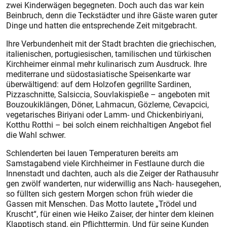
zwei Kinderwägen begegneten. Doch auch das war kein
Beinbruch, denn die Teckstädter und ihre Gäste waren guter
Dinge und hatten die entsprechende Zeit mitgebracht.
Ihre Verbundenheit mit der Stadt brachten die griechischen,
italienischen, portugiesischen, tamilischen und türkischen
Kirchheimer einmal mehr kulinarisch zum Ausdruck. Ihre
mediterrane und südost­asiatische Speisenkarte war
überwältigend: auf dem Holzofen gegrillte Sardinen,
Pizzaschnitte, Salsiccia, Souvlakispieße – angeboten mit
Bouzoukiklängen, Döner, Lahmacun, Gözleme, Cevapcici,
vegetarisches Biriyani oder Lamm- und Chickenbiriyani,
Kotthu Rotthi – bei solch einem reichhaltigen Angebot fiel
die Wahl schwer.
Schlenderten bei lauen Temperaturen bereits am
Samstagabend viele Kirchheimer in Festlaune durch die
Innenstadt und dachten, auch als die Zeiger der Rathausuhr
gen zwölf wanderten, nur widerwillig ans Nach- hausegehen,
so füllten sich gestern Morgen schon früh wieder die
Gassen mit Menschen. Das Motto lautete „Trödel und
Kruscht“, für einen wie Heiko Zaiser, der hinter dem kleinen
Klapptisch stand, ein Pflichttermin. Und für seine Kunden