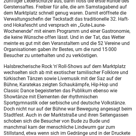
zünftiger Lederschürze aus, dann floss die erste Runde des
Gerstensaftes. Freibier für alle, die am Samstagabend auf
dem Marktplatz schnell genug waren. Damit eröffnete die
Verwaltungschefin der Teckstadt das traditionelle 32. Haft-
ond Hokafescht und versprach ein „Gute-Laune-
Wochenende“ mit einem Programm und einer Gastronomie,
die keine Wünsche offen lässt. Und in der Tat, das Wetter
meinte es gut mit den Veranstaltern und die 52 Vereine und
Organisationen gaben ihr Bestes, um die rund 15 000
Besucher zu unterhalten und zu verköstigen.
Halsbrecherische Rock ‘n‘ Roll-Shows auf dem Marktplatz
wechselten sich ab mit exotischer tamilischer Folklore und
türkischen Tänzen sowie Livemusik mit der Saz auf der
Bühne, Karatekas zeigten Schaukämpfe, Hip-Hop und
Classic Dance begeisterten das Publikum ebenso wie
Showtänze mit Elementen der rhythmischen
Sportgymnastik oder serbische und deutsche Volkstänze.
Doch nicht nur auf der Bühne war Bewegung angesagt beim
Stadtfest. Auch in der Marktstraße und ihren Seitengassen
schoben sich die Besucher von Bude zu Bude und
manchmal kam der menschliche Lindwurm gar zum
Stillstand, etwa wenn sich im Gedränge und in der Druckete