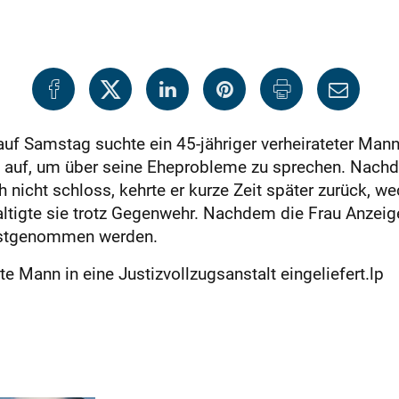
 auf Samstag suchte ein 45-jähriger verheirateter Man
ie auf, um über seine Eheprobleme zu sprechen. Nach
ch nicht schloss, kehrte er kurze Zeit später zurück, w
tigte sie trotz Gegenwehr. Nachdem die Frau Anzeige b
festgenommen werden.
e Mann in eine Justizvollzugsanstalt eingeliefert.lp