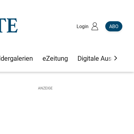
Login
ABO
ldergalerien
eZeitung
Digitale Ausgaben