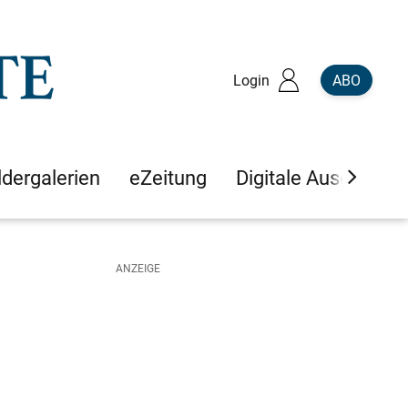
Login
ABO
ldergalerien
eZeitung
Digitale Ausgaben