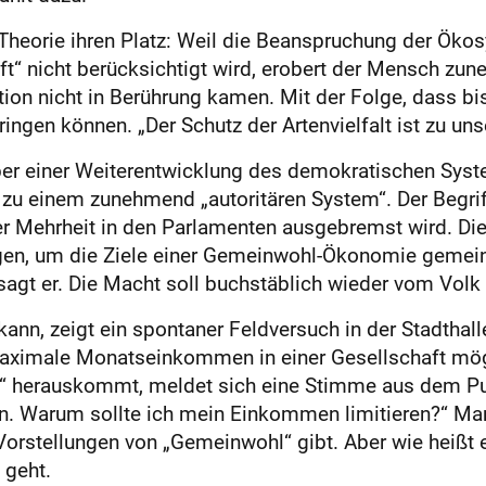
Theorie ihren Platz: Weil die Beanspruchung der Ökosy
t“ nicht berücksichtigt wird, erobert der Mensch z
sation nicht in Berührung kamen. Mit der Folge, dass b
ngen können. „Der Schutz der Artenvielfalt ist zu uns
aber einer Weiterentwicklung des demokratischen Sys
 zu einem zunehmend „autoritären System“. Der Begrif
er Mehrheit in den Parlamenten ausgebremst wird. Die
n, um die Ziele einer Gemeinwohl-Ökonomie gemeins
sagt er. Die Macht soll buchstäblich wieder vom Volk
ann, zeigt ein spontaner Feldversuch in der Stadthall
maximale Monatseinkommen in einer Gesellschaft mögl
 herauskommt, meldet sich eine Stimme aus dem Publ
en. Warum sollte ich mein Einkommen limitieren?“ M
Vorstellungen von „Gemeinwohl“ gibt. Aber wie heißt e
 geht.