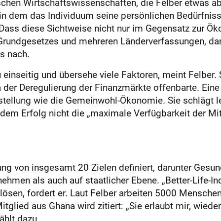
hen Wirtschaftswissenschaften, die Felber etwas abf
in dem das Individuum seine persönlichen Bedürfnisse
Dass diese Sichtweise nicht nur im Gegensatz zur Öko
 Grundgesetzes und mehreren Länderverfassungen, da
s nach.
u einseitig und ­übersehe viele Faktoren, meint Felber
der Deregulierung der Finanzmärkte offenbarte. Eine
stellung wie die Gemeinwohl-Ökonomie. Sie schlägt let
 dem Erfolg nicht die „maximale Verfügbarkeit der Mit
ung von insgesamt 20 Zielen definiert, darunter Gesu
hmen als auch auf staatlicher Ebene. „Better-Life-In
lösen, fordert er. Laut Felber arbeiten 5000 Menschen
lied aus Ghana wird zitiert: „Sie erlaubt mir, wiede
ählt dazu.