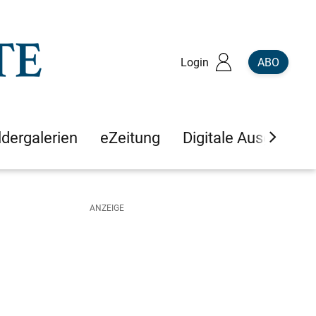
Login
ABO
ldergalerien
eZeitung
Digitale Ausgaben