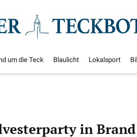
nd um die Teck
Blaulicht
Lokalsport
Bi
lvesterparty in Brand