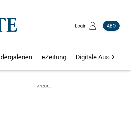
Login
ABO
ldergalerien
eZeitung
Digitale Ausgaben