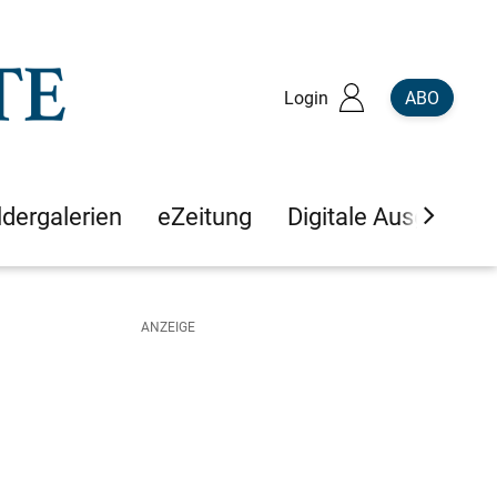
Login
ABO
ldergalerien
eZeitung
Digitale Ausgaben