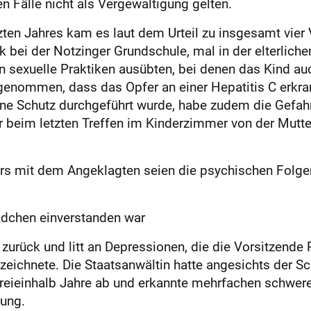
 Fälle nicht als Vergewaltigung gelten.
ten Jahres kam es laut dem Urteil zu insgesamt vier V
nk bei der Notzinger Grundschule, mal in der elterl
n sexuelle Praktiken ausübten, bei denen das Kind au
genommen, dass das Opfer an einer Hepatitis C erkrank
ohne Schutz durchgeführt wurde, habe zudem die Gefa
r beim letzten Treffen im Kinderzimmer von der Mutter
rs mit dem Angeklagten seien die psychischen Folgen
dchen einverstanden war
 zurück und litt an Depressionen, die die Vorsitzende 
eichnete. Die Staatsanwältin hatte angesichts der Sc
 dreieinhalb Jahre ab und erkannte mehrfachen schwer
zung.