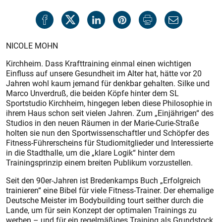
NICOLE MOHN
Kirchheim. Dass Krafttraining einmal einen wichtigen
Einfluss auf unsere Gesundheit im Alter hat, hätte vor 20
Jahren wohl kaum jemand für denkbar gehalten. Silke und
Marco Unverdruß, die beiden Köpfe hinter dem SL
Sportstudio Kirchheim, hingegen leben diese Philosophie in
ihrem Haus schon seit vielen Jahren. Zum „Einjährigen“ des
Studios in den neuen Räumen in der Marie-Curie-Straße
holten sie nun den Sportwissenschaftler und Schöpfer des
Fitness-Führerscheins für Studiomitglieder und Interessierte
in die Stadthalle, um die „klare Logik“ hinter dem
Trainingsprinzip einem breiten Publikum vorzustellen.
Seit den 90er-Jahren ist Breden­kamps Buch „Erfolgreich
trainieren“ eine Bibel für viele Fitness-Trainer. Der ehemalige
Deutsche Meister im Bodybuilding tourt seither durch die
Lande, um für sein Konzept der optimalen Trainings zu
werben – und für ein regelmäßiges Training als Grundstock