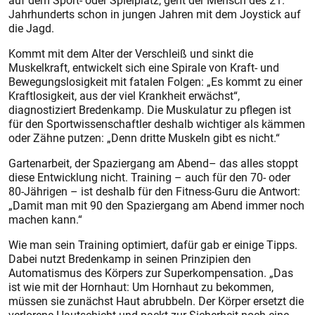
auf dem Sport- oder Spielplatz, geht der Mensch des 21.
Jahrhunderts schon in jungen Jahren mit dem Joystick auf
die Jagd.
Kommt mit dem Alter der Verschleiß und sinkt die
Muskelkraft, entwickelt sich eine Spirale von Kraft- und
Bewegungslosigkeit mit fatalen Folgen: „Es kommt zu einer
Kraftlosigkeit, aus der viel Krankheit erwächst“,
diagnostiziert Bredenkamp. Die Muskulatur zu pflegen ist
für den Sportwissenschaftler deshalb wichtiger als kämmen
oder Zähne putzen: „Denn dritte Muskeln gibt es nicht.“
Gartenarbeit, der Spaziergang am Abend– das alles stoppt
diese Entwicklung nicht. Training – auch für den 70- oder
80-Jährigen – ist deshalb für den Fitness-Guru die Antwort:
„Damit man mit 90 den Spaziergang am Abend immer noch
machen kann.“
Wie man sein Training optimiert, dafür gab er einige Tipps.
Dabei nutzt Bredenkamp in seinen Prinzipien den
Automatismus des Körpers zur Superkompensation. „Das
ist wie mit der Hornhaut: Um Hornhaut zu bekommen,
müssen sie zunächst Haut abrubbeln. Der Körper ersetzt die