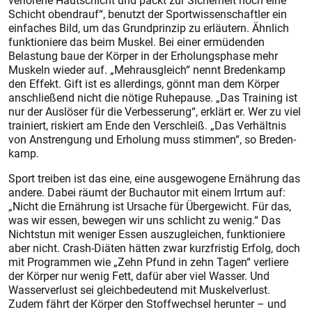
verlorene Hautschicht und packt zur Sicherheit noch eine
Schicht obendrauf“, benutzt der Sportwissenschaftler ein
einfaches Bild, um das Grundprinzip zu erläutern. Ähnlich
funktioniere das beim Muskel. Bei einer ermüdenden
Belastung baue der Körper in der Erholungsphase mehr
Muskeln wieder auf. „Mehrausgleich“ nennt Bredenkamp
den Effekt. Gift ist es allerdings, gönnt man dem Körper
anschließend nicht die nötige Ruhepause. „Das Training ist
nur der Auslöser für die Verbesserung“, erklärt er. Wer zu viel
trainiert, riskiert am Ende den Verschleiß. „Das Verhältnis
von Anstrengung und Erholung muss stimmen“, so Breden­
kamp.
Sport treiben ist das eine, eine ausgewogene Ernährung das
andere. Dabei räumt der Buchautor mit einem Irrtum auf:
„Nicht die Ernährung ist Ursache für Übergewicht. Für das,
was wir essen, bewegen wir uns schlicht zu wenig.“ Das
Nichtstun mit weniger Essen auszugleichen, funk­tioniere
aber nicht. Crash-Diäten hätten zwar kurzfristig Erfolg, doch
mit Programmen wie „Zehn Pfund in zehn Tagen“ verliere
der Körper nur wenig Fett, dafür aber viel Wasser. Und
Wasserverlust sei gleichbedeutend mit Muskelverlust.
Zudem fährt der Körper den Stoffwechsel herunter – und