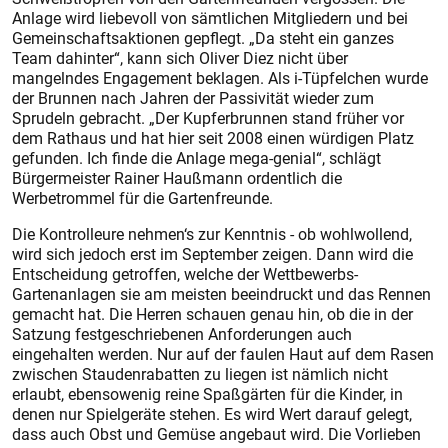
Anlage wird liebevoll von sämtlichen Mitgliedern und bei
Gemeinschaftsaktionen gepflegt. „Da steht ein ganzes
Team dahinter“, kann sich Oliver Diez nicht über
mangelndes Engagement beklagen. Als i-Tüpfelchen wurde
der Brunnen nach Jahren der Passivität wieder zum
Sprudeln gebracht. „Der Kupferbrunnen stand früher vor
dem Rathaus und hat hier seit 2008 einen würdigen Platz
gefunden. Ich finde die Anlage mega-genial“, schlägt
Bürgermeister Rainer Haußmann ordentlich die
Werbetrommel für die Gartenfreunde.
Die Kontrolleure nehmen‘s zur Kenntnis - ob wohlwollend,
wird sich jedoch erst im September zeigen. Dann wird die
Entscheidung getroffen, welche der Wettbewerbs-
Gartenanlagen sie am meisten beeindruckt und das Rennen
gemacht hat. Die Herren schauen genau hin, ob die in der
Satzung festgeschriebenen Anforderungen auch
eingehalten werden. Nur auf der faulen Haut auf dem Rasen
zwischen Staudenrabatten zu liegen ist nämlich nicht
erlaubt, ebensowenig reine Spaßgärten für die Kinder, in
denen nur Spielgeräte stehen. Es wird Wert darauf gelegt,
dass auch Obst und Gemüse angebaut wird. Die Vorlieben