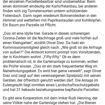
der einzelnen Parzellenbesitzer sind unübersehbar. Beim
einen dominiert eindeutig der Kartoffelanbau, bei anderen
finden sich zig Tomatensorten unterm schützenden
Foliendach. Dann ragen wiederum Bohnenstecken in den
Himmel und wetteifern mit Paprikastauden und Kohlköpfen.
Ein Baum pro Parzelle ist Pflicht.
„Das ist eine Idylle hier. Gerade in diesen schwierigen
Corona-Zeiten ist die Nachfrage groß und viele hoffen auf
einen Kleingarten“, erzählt Oliver Diez. Da hakt ein
Kommissionsmitglied gleich nach: „Wie groß ist die Anfrage
von außen?“ Die Antwort kommt prompt vom Vorsitzenden,
der in Kirchheim wohnt: „Fifty-fifty.“ Ob es denn
problematisch ist, in die Gartenanlage zu kommen, wollen
die Prüfer wissen. „Das ist ein stark frequentierter Weg im
Naherholungsgebiet. Es wird hier gerne verweilt“, sagt Oliver
Diez und zeigt auf den vereinseigenen Spielplatz mit seinen
Geräten, der öffentlich genutzt werden darf. Die Anlage im
Eulengreuth liegt inmitten eines Landschaftsschutzgebiets
und hat 31 bebaute beziehungsweise bepflanzte Parzellen.
Es gibt eine Kooperation mit dem Imker Rudi Henning, der
seine Völker nahe der Gartenlage stehen hat. „Die Bienen