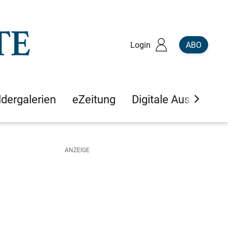
Login
ABO
ldergalerien
eZeitung
Digitale Ausgaben