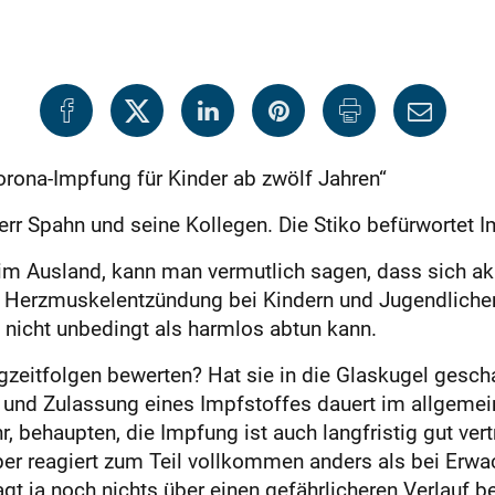
rona-Impfung für Kinder ab zwölf Jahren“
rr Spahn und seine Kollegen. Die Stiko befürwortet I
im Ausland, kann man vermutlich sagen, dass sich ak
Herzmuskelentzündung bei Kindern und Jugendlichen
ja nicht unbedingt als harmlos abtun kann.
ngzeitfolgen bewerten? Hat sie in die Glaskugel gesc
 und Zulassung eines Impfstoffes dauert im allgemei
, behaupten, die Impfung ist auch langfristig gut ver
per reagiert zum Teil vollkommen anders als bei Erwa
agt ja noch nichts über einen gefährlicheren Verlauf 