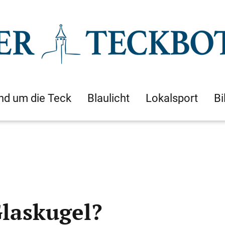
nd um die Teck
Blaulicht
Lokalsport
Bi
Glaskugel?