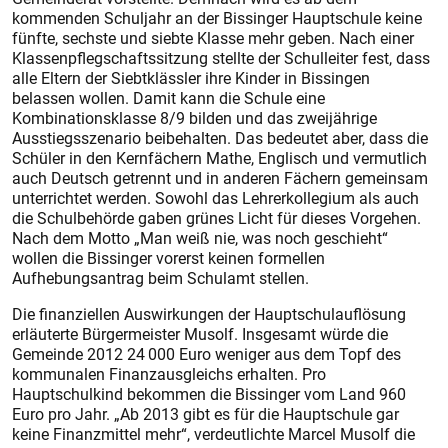
kommenden Schuljahr an der Bissinger Hauptschule keine
fünfte, sechste und siebte Klasse mehr geben. Nach einer
Klassenpflegschaftssitzung stellte der Schulleiter fest, dass
alle Eltern der Siebtklässler ihre Kinder in Bissingen
belassen wollen. Damit kann die Schule eine
Kombinationsklasse 8/9 bilden und das zweijährige
Ausstiegsszenario beibehalten. Das bedeutet aber, dass die
Schüler in den Kernfächern Mathe, Englisch und vermutlich
auch Deutsch getrennt und in anderen Fächern gemeinsam
unterrichtet werden. Sowohl das Lehrerkollegium als auch
die Schulbehörde gaben grünes Licht für dieses Vorgehen.
Nach dem Motto „Man weiß nie, was noch geschieht“
wollen die Bissinger vorerst keinen formellen
Aufhebungsantrag beim Schulamt stellen.
Die finanziellen Auswirkungen der Hauptschulauflösung
erläuterte Bürgermeister Musolf. Insgesamt würde die
Gemeinde 2012 24 000 Euro weniger aus dem Topf des
kommunalen Finanzausgleichs erhalten. Pro
Hauptschulkind bekommen die Bissinger vom Land 960
Euro pro Jahr. „Ab 2013 gibt es für die Hauptschule gar
keine Finanzmittel mehr“, verdeutlichte Marcel Musolf die