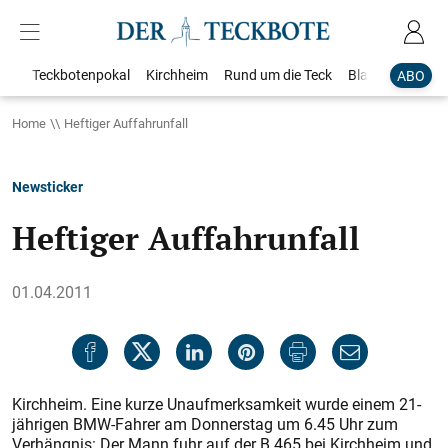
Teckbotenpokal
Kirchheim
Rund um die Teck
Blaulicht
Loka
ABO
Home
Heftiger Auffahrunfall
Newsticker
Heftiger Auffahrunfall
01.04.2011
Kirchheim. Eine kurze Unaufmerksamkeit wurde einem 21-
jährigen BMW-Fahrer am Donnerstag um 6.45 Uhr zum
Verhängnis: Der Mann fuhr auf der B 465 bei Kirchheim und