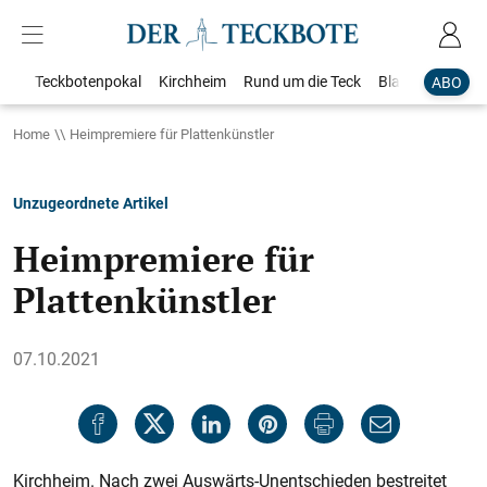
Teckbotenpokal
Kirchheim
Rund um die Teck
Blaulicht
Loka
ABO
Home
Heimpremiere für Plattenkünstler
Unzugeordnete Artikel
Heimpremiere für
Plattenkünstler
07.10.2021
Kirchheim. Nach zwei Auswärts-Unentschieden bestreitet