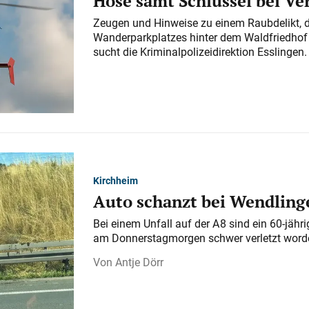
Hose samt Schlüssel bei V
Zeugen und Hinweise zu einem Raubdelikt, 
Wanderparkplatzes hinter dem Waldfriedhof a
sucht die Kriminalpolizeidirektion Esslingen.
Kirchheim
Auto schanzt bei Wendlinge
Bei einem Unfall auf der A 8 sind ein 60-jähr
am Donnerstagmorgen schwer verletzt word
Antje Dörr