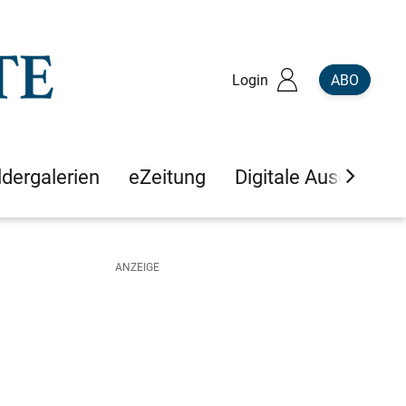
Login
ABO
ldergalerien
eZeitung
Digitale Ausgaben