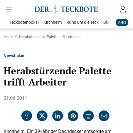
Teckbotenpokal
Kirchheim
Rund um die Teck
Blaulicht
Loka
ABO
Home
Herabstürzende Palette trifft Arbeiter
Newsticker
Herabstürzende Palette
trifft Arbeiter
01.06.2011
Kirchheim. Ein 39-jähriger Dachdecker entsorgte am