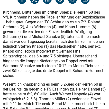
Kirchheim. Dritter Sieg im dritten Spiel: Die Herren 50 des
VfL Kirchheim haben die Tabellenführung der Bezirksklasse
1 behauptet. Gegen den TC Schlat gab es ein 7:2. Roland
Gerhards (2), Alex Widmann (4) und Klaus Hummel (6)
gewannen die ers- ten drei Einzel deutlich. Wolfgang
Schaum (3) und Michael Schulze (5) taten es ihnen nach -
damit war der Tagessieg bereits nach den Einzeln, in denen
lediglich Steffen Knapp (1) das Nachsehen hatte, perfekt.
Knapp ging jedoch motiviert mit Gerhards ins
Spitzendoppel, das 6:4 und 7:5 obsiegte. Überraschend
hingegen die knappe Niederlage von Doppel zwei mit
Widmann/Schulze nach einem 10:12 im Match-Tiebreak. In
zwei Sätzen siegte das dritte Doppel mit Schaum/Hummel
sicher.
Wesentlich knapper ging es beim 5:2-Sieg der Herren 60 in
der Bezirksliga gegen die TS Esslingen zu. Heiner Dangel (5)
hatte es beim 6:2, 6:0 eilig. Auch Werner Hepperle (4) war
erfolgreich (6:2, 6:3). Thomas Müller (2) verlor sein Einzel
mit 9:11 im Match-Tiebreak. Bernd Müller musste sich beim
2:6, 0:6 unter Wert geschlagen geben. Horst Hummel (3)