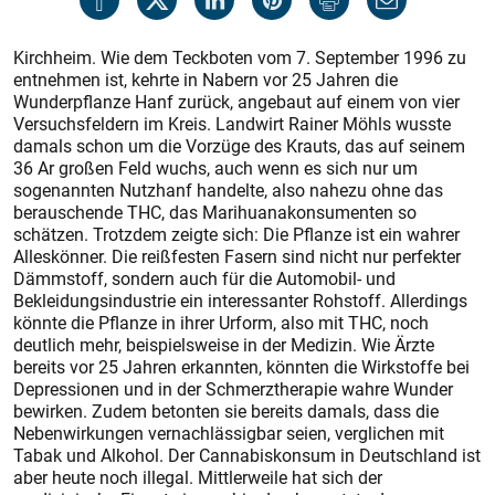
Kirchheim. Wie dem Teckboten vom 7. September 1996 zu
entnehmen ist, kehrte in Nabern vor 25 Jahren die
Wunderpflanze Hanf zurück, angebaut auf einem von vier
Versuchsfeldern im Kreis. Landwirt Rainer Möhls wusste
damals schon um die Vorzüge des Krauts, das auf seinem
36 Ar großen Feld wuchs, auch wenn es sich nur um
sogenannten Nutzhanf handelte, also nahezu ohne das
berauschende THC, das Marihuanakonsumenten so
schätzen. Trotzdem zeigte sich: Die Pflanze ist ein wahrer
Alleskönner. Die reißfesten Fasern sind nicht nur perfekter
Dämmstoff, sondern auch für die Automobil- und
Bekleidungsindustrie ein interessan­ter Rohstoff. Allerdings
könnte die Pflanze in ihrer Urform, also mit THC, noch
deutlich mehr, beispielsweise in der Medizin. Wie Ärzte
bereits vor 25 Jahren erkannten, könnten die Wirkstoffe bei
Depressionen und in der Schmerztherapie wahre Wunder
bewirken. Zudem betonten sie bereits damals, dass die
Nebenwirkungen vernachlässigbar seien, verglichen mit
Tabak und Alkohol. Der Cannabiskonsum in Deutschland ist
aber heute noch illegal. Mittlerweile hat sich der