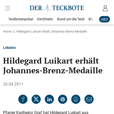
Teckbotenpokal
Kirchheim
Rund um die Teck
Blaulicht
Loka
ABO
Home
Hildegard Luikart erhält Johannes-Brenz-Medaille
Lokales
Hildegard Luikart erhält
Johannes-Brenz-Medaille
26.04.2011
Pfarrer Karlheinz Graf hat Hildegard Luikart aus