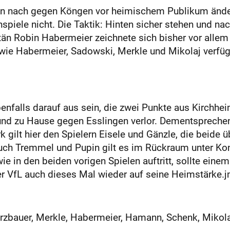
en nach gegen Köngen vor heimischem Publikum ändern
spiele nicht. Die Taktik: Hinten sicher stehen und nac
än Robin Habermeier zeichnete sich bisher vor allem
 wie Habermeier, Sadowski, Merkle und Mikolaj verfügt
nfalls darauf aus sein, die zwei Punkte aus Kirchhei
und zu Hause gegen Esslingen verlor. Dementsprechen
lt hier den Spielern Eisele und Gänzle, die beide übe
ch Tremmel und Pupin gilt es im Rückraum unter Kont
wie in den beiden vorigen Spielen auftritt, sollte ein
der VfL auch dieses Mal wieder auf seine Heimstärke.
zbauer, Merkle, Habermeier, Hamann, Schenk, Mikolaj