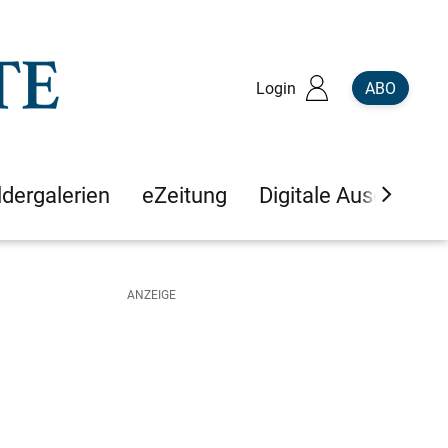
Login
ABO
ldergalerien
eZeitung
Digitale Ausgaben