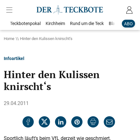
Teckbotenpokal
Kirchheim
Rund um die Teck
Blaulicht
Loka
ABO
Home
Hinter den Kulissen knirscht‘s
Infoartikel
Hinter den Kulissen
knirscht‘s
29.04.2011
Sportlich läuft‘s beim VfL derzeit wie geschmiert,