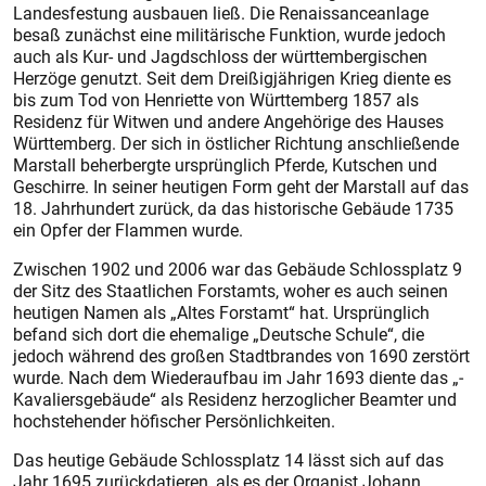
Landesfestung ausbauen ließ. Die Renaissanceanlage
besaß zunächst eine militärische ­Funktion, wurde jedoch
auch als Kur- und Jagdschloss der würt­tembergischen
Herzöge genutzt. Seit dem Dreißigjährigen Krieg diente es
bis zum Tod von Henriette von Württemberg 1857 als
Residenz für Witwen und andere Angehörige des Hauses
Württemberg. Der sich in östlicher Richtung anschließende
Marstall beherbergte ursprünglich Pferde, Kutschen und
Geschirre. In seiner heutigen Form geht der Marstall auf das
18. Jahrhundert zurück, da das historische Gebäude 1735
ein Opfer der Flammen wurde.
Zwischen 1902 und 2006 war das Gebäude Schlossplatz 9
der Sitz des Staatlichen Forstamts, woher es auch seinen
heutigen Namen als „Altes Forstamt“ hat. Ursprünglich
befand sich dort die ehemalige „Deutsche Schule“, die
jedoch während des großen Stadtbrandes von 1690 zerstört
wurde. Nach dem Wiederaufbau im Jahr 1693 diente das „­
Kavaliersgebäude“ als Residenz herzoglicher Beamter und
hochstehender höfischer Persönlichkeiten.
Das heutige Gebäude Schlossplatz 14 lässt sich auf das
Jahr 1695 zurückdatieren, als es der Organist Johann