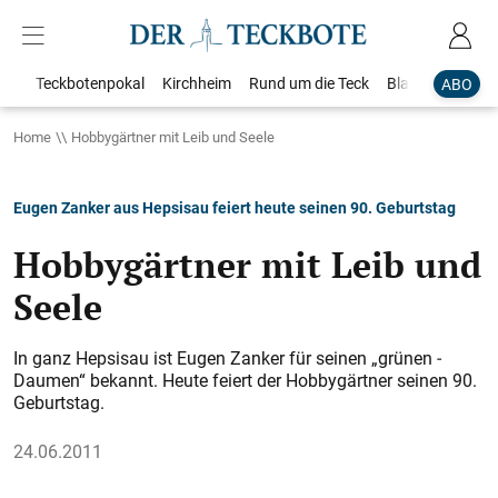
Teckbotenpokal
Kirchheim
Rund um die Teck
Blaulicht
Loka
ABO
Home
Hobbygärtner mit Leib und Seele
Eugen Zanker aus Hepsisau feiert heute seinen 90. Geburtstag
Hobbygärtner mit Leib und
Seele
In ganz Hepsisau ist Eugen Zanker für seinen „grünen ­
Daumen“ bekannt. Heute f­eiert der Hobbygärtner seinen 90.
Geburtstag.
24.06.2011