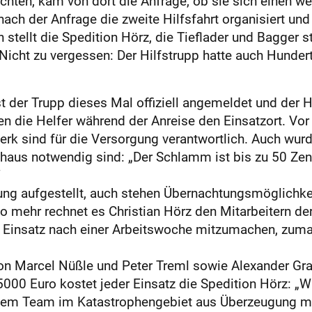
hten, kam von dort die Anfrage, ob sie sich einen wei
ch der Anfrage die zweite Hilfsfahrt organisiert und
n stellt die Spedition Hörz, die Tieflader und Bagger 
 Nicht zu vergessen: Der Hilfstrupp hatte auch Hunde
t der Trupp dieses Mal offiziell angemeldet und der H
en die Helfer während der Anreise den Einsatzort. Vor O
k sind für die Versorgung verantwortlich. Auch wurd
rchaus notwendig sind: „Der Schlamm ist bis zu 50 Zen
“
ng aufgestellt, auch stehen Übernachtungsmöglichke
mehr rechnet es Christian Hörz den Mitarbeitern der 
 Einsatz nach einer Arbeitswoche mitzumachen, zuma
on Marcel Nüßle und Peter Treml sowie Alexander Gra
 5000 Euro kostet jeder Einsatz die Spedition Hörz: „W
dem Team im Katastrophengebiet aus Überzeugung mit