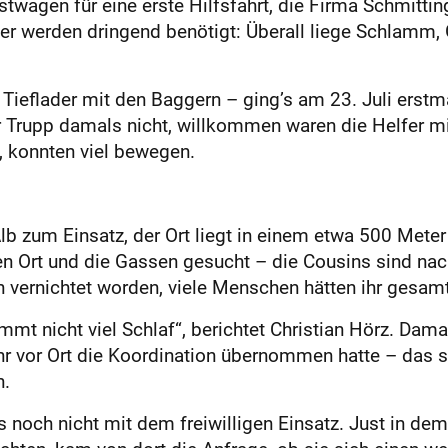
Lastwagen für eine erste Hilfsfahrt, die Firma Schmit
ger werden dringend benötigt: Überall liege Schlamm,
Tieflader mit den Baggern – ging’s am 23. Juli erstmal
r Trupp damals nicht, willkommen waren die Helfer m
s, konnten viel bewegen.
lb zum Einsatz, der Ort liegt in einem etwa 500 Meter
en Ort und die Gassen gesucht – die Cousins sind nac
 vernichtet worden, viele Menschen hätten ihr gesam
mt nicht viel Schlaf“, berichtet Christian Hörz. Dam
hr vor Ort die Koordination übernommen hatte – das 
n.
s noch nicht mit dem freiwilligen Einsatz. Just in de