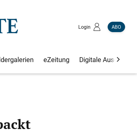
Login
ABO
ldergalerien
eZeitung
Digitale Ausgaben
packt