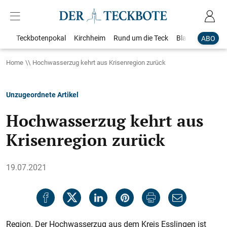
Teckbotenpokal
Kirchheim
Rund um die Teck
Blaulicht
Loka
ABO
Home
Hochwasserzug kehrt aus Krisenregion zurück
Unzugeordnete Artikel
Hochwasserzug kehrt aus
Krisenregion zurück
19.07.2021
Region. Der Hochwasserzug aus dem Kreis Esslingen ist