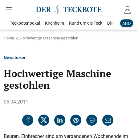
Teckbotenpokal
Kirchheim
Rund um die Teck
Blaulicht
Loka
ABO
Home
Hochwertige Maschine gestohlen
Newsticker
Hochwertige Maschine
gestohlen
05.04.2011
Beuren. Einbrecher sind am vergangenen Wochenende im