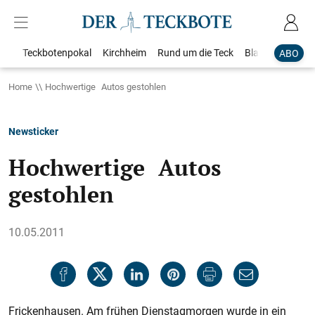
Teckbotenpokal
Kirchheim
Rund um die Teck
Blaulicht
Loka
ABO
Home
Hochwertige Autos gestohlen
Newsticker
Hochwertige Autos
gestohlen
10.05.2011
Frickenhausen. Am frühen Dienstagmorgen wurde in ein