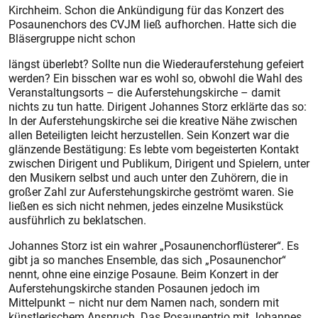
Kirchheim. Schon die Ankündigung für das Konzert des
Posaunenchors des CVJM ließ aufhorchen. Hatte sich die
Bläsergruppe nicht schon
längst überlebt? Sollte nun die Wiederauferstehung gefeiert
werden? Ein bisschen war es wohl so, obwohl die Wahl des
Veranstaltungsorts – die Auferstehungskirche – damit
nichts zu tun hatte. Dirigent Johannes Storz erklärte das so:
In der Auferstehungskirche sei die kreative Nähe zwischen
allen Beteiligten leicht herzustellen. Sein Konzert war die
glänzende Bestätigung: Es lebte vom begeisterten Kontakt
zwischen Dirigent und Pub­likum, Dirigent und Spielern, unter
den Musikern selbst und auch unter den Zuhörern, die in
großer Zahl zur Auferstehungskirche geströmt waren. Sie
ließen es sich nicht nehmen, jedes einzelne Musikstück
ausführlich zu beklatschen.
Johannes Storz ist ein wahrer „Posaunenchorflüsterer“. Es
gibt ja so manches Ensemble, das sich „Posaunenchor“
nennt, ohne eine einzige Posaune. Beim Konzert in der
Auferstehungskirche standen Posaunen jedoch im
Mittelpunkt – nicht nur dem Namen nach, sondern mit
künstlerischem Anspruch. Das Posaunentrio mit Johannes