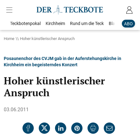
Teckbotenpokal
Kirchheim
Rund um die Teck
Blaulicht
Loka
ABO
Home
Hoher künstlerischer Anspruch
Posaunenchor des CVJM gab in der Auferstehungskirche in
Kirchheim ein begeisterndes Konzert
Hoher künstlerischer
Anspruch
03.06.2011