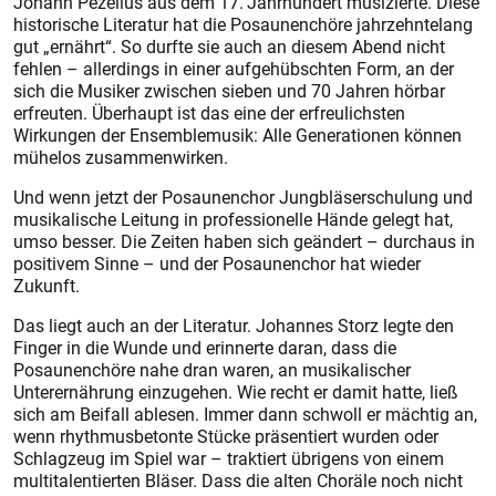
Johann Pezelius aus dem 17. Jahrhundert musizierte. Diese
his­torische Literatur hat die Posaunenchöre jahrzehntelang
gut „ernährt“. So durfte sie auch an diesem Abend nicht
fehlen – allerdings in einer aufgehübschten Form, an der
sich die Musiker zwischen sieben und 70 Jahren hörbar
erfreuten. Überhaupt ist das eine der erfreulichsten
Wirkungen der Ensemblemusik: Alle Generationen können
mühelos zusammenwirken.
Und wenn jetzt der Posaunenchor Jungbläserschulung und
musikalische Leitung in professionelle Hände gelegt hat,
umso besser. Die Zeiten haben sich geändert – durchaus in
positivem Sinne – und der Posaunenchor hat wieder
Zukunft.
Das liegt auch an der Literatur. Johannes Storz legte den
Finger in die Wunde und erinnerte daran, dass die
Posaunenchöre nahe dran waren, an musikalischer
Unterernährung einzugehen. Wie recht er damit hatte, ließ
sich am Beifall ablesen. Immer dann schwoll er mächtig an,
wenn rhythmusbetonte Stücke präsentiert wurden oder
Schlagzeug im Spiel war – traktiert übrigens von einem
multitalentierten Bläser. Dass die alten Choräle noch nicht