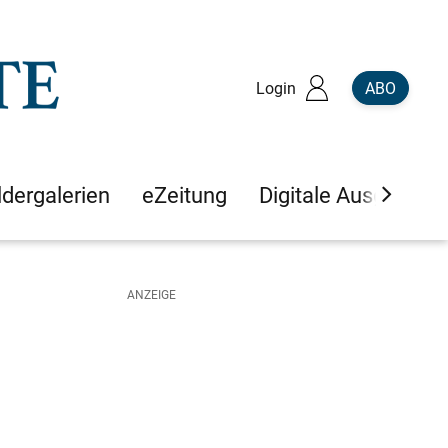
Login
ABO
ldergalerien
eZeitung
Digitale Ausgaben